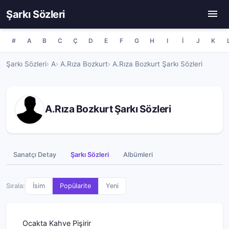
Şarkı Sözleri
#
A
B
C
Ç
D
E
F
G
H
I
İ
J
K
Şarkı Sözleri
A
A.Rıza Bozkurt
A.Rıza Bozkurt Şarkı Sözleri
A.Rıza Bozkurt Şarkı Sözleri
Sanatçı Detay
Şarkı Sözleri
Albümleri
Sırala:
İsim
Popülarite
Yeni
Ocakta Kahve Pişirir