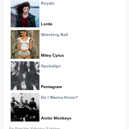
Royals
Lorde
Wrecking Ball
Miley Cyrus
Apokalips
Pentagram
Do I Wanna Know?
Arctic Monkeys
En Popüler Yabancı Şarkılar