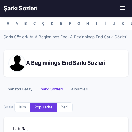
Şarkı Sözleri
#
A
B
C
Ç
D
E
F
G
H
I
İ
J
K
Şarkı Sözleri
A
A Beginnings End
A Beginnings End Şarkı Sözleri
A Beginnings End Şarkı Sözleri
Sanatçı Detay
Şarkı Sözleri
Albümleri
Sırala:
İsim
Popülarite
Yeni
Lab Rat