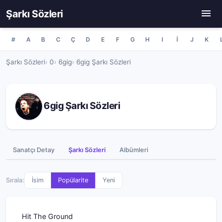
Şarkı Sözleri
#
A
B
C
Ç
D
E
F
G
H
I
İ
J
K
Şarkı Sözleri
0
6gig
6gig Şarkı Sözleri
6gig Şarkı Sözleri
Sanatçı Detay
Şarkı Sözleri
Albümleri
Sırala:
İsim
Popülarite
Yeni
Hit The Ground