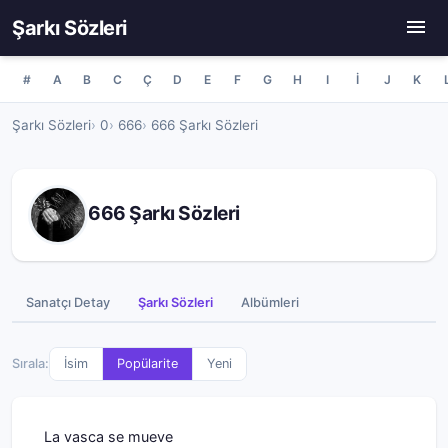
Şarkı Sözleri
#
A
B
C
Ç
D
E
F
G
H
I
İ
J
K
Şarkı Sözleri
0
666
666 Şarkı Sözleri
666 Şarkı Sözleri
Sanatçı Detay
Şarkı Sözleri
Albümleri
Sırala:
İsim
Popülarite
Yeni
La vasca se mueve