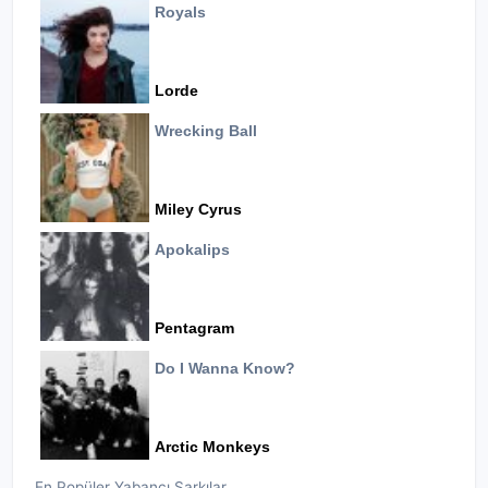
Royals
Lorde
Wrecking Ball
Miley Cyrus
Apokalips
Pentagram
Do I Wanna Know?
Arctic Monkeys
En Popüler Yabancı Şarkılar