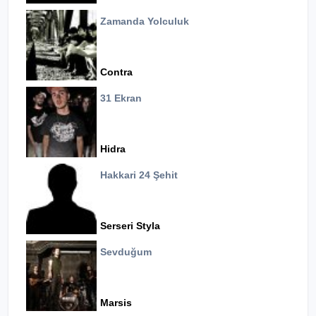
Zamanda Yolculuk
Contra
31 Ekran
Hidra
Hakkari 24 Şehit
Serseri Styla
Sevduğum
Marsis