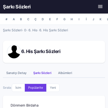
Şarkı Sözleri
#
A
B
C
Ç
D
E
F
G
H
I
İ
J
K
Şarkı Sözleri
0
6. His
6. His Şarkı Sözleri
6. His Şarkı Sözleri
Sanatçı Detay
Şarkı Sözleri
Albümleri
Sırala:
İsim
Popülarite
Yeni
Dönmem Birdaha