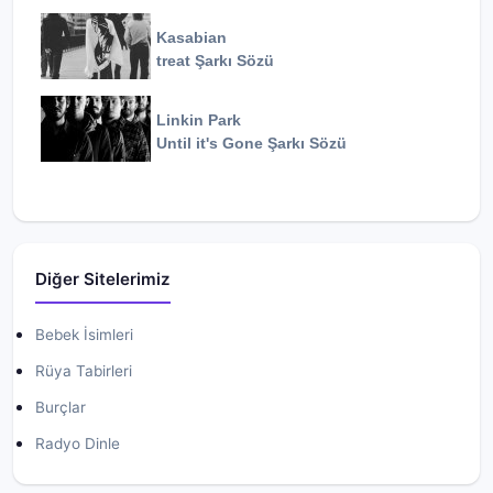
Kasabian
treat
Şarkı Sözü
Linkin Park
Until it's Gone
Şarkı Sözü
Diğer Sitelerimiz
Bebek İsimleri
Rüya Tabirleri
Burçlar
Radyo Dinle