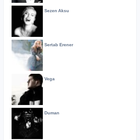
Sezen Aksu
Sertab Erener
Vega
Duman