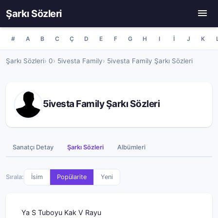
Şarkı Sözleri
#
A
B
C
Ç
D
E
F
G
H
I
İ
J
K
Şarkı Sözleri
0
5ivesta Family
5ivesta Family Şarkı Sözleri
5ivesta Family Şarkı Sözleri
Sanatçı Detay
Şarkı Sözleri
Albümleri
Sırala:
İsim
Popülarite
Yeni
Ya S Tuboyu Kak V Rayu