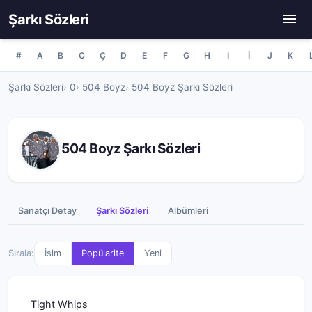
Şarkı Sözleri
#
A
B
C
Ç
D
E
F
G
H
I
İ
J
K
Şarkı Sözleri
0
504 Boyz
504 Boyz Şarkı Sözleri
504 Boyz Şarkı Sözleri
Sanatçı Detay
Şarkı Sözleri
Albümleri
Sırala:
İsim
Popülarite
Yeni
Tight Whips