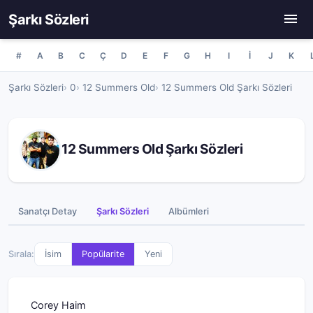
Şarkı Sözleri
#
A
B
C
Ç
D
E
F
G
H
I
İ
J
K
Şarkı Sözleri
0
12 Summers Old
12 Summers Old Şarkı Sözleri
12 Summers Old Şarkı Sözleri
Sanatçı Detay
Şarkı Sözleri
Albümleri
Sırala:
İsim
Popülarite
Yeni
Corey Haim