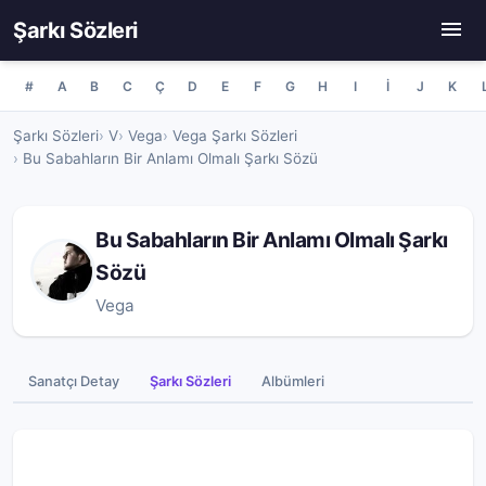
Şarkı Sözleri
#
A
B
C
Ç
D
E
F
G
H
I
İ
J
K
Şarkı Sözleri
V
Vega
Vega Şarkı Sözleri
Bu Sabahların Bir Anlamı Olmalı Şarkı Sözü
Bu Sabahların Bir Anlamı Olmalı Şarkı
Sözü
Vega
Sanatçı Detay
Şarkı Sözleri
Albümleri