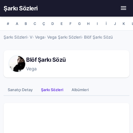
Şarkı Sözleri
#
A
B
C
Ç
D
E
F
G
H
I
İ
J
K
Şarkı Sözleri
V
Vega
Vega Şarkı Sözleri
Blöf Şarkı Sözü
Blöf Şarkı Sözü
Vega
Sanatçı Detay
Şarkı Sözleri
Albümleri