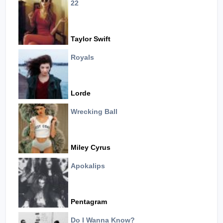
22
Taylor Swift
Royals
Lorde
Wrecking Ball
Miley Cyrus
Apokalips
Pentagram
Do I Wanna Know?