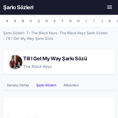
Şarkı Sözleri
#
A
B
C
Ç
D
E
F
G
H
I
İ
J
K
Şarkı Sözleri
T
The Black Keys
The Black Keys Şarkı Sözleri
Till I Get My Way Şarkı Sözü
Till I Get My Way Şarkı Sözü
The Black Keys
Sanatçı Detay
Şarkı Sözleri
Albümleri