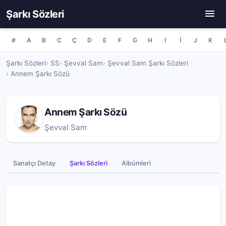
Şarkı Sözleri
#
A
B
C
Ç
D
E
F
G
H
I
İ
J
K
Şarkı Sözleri
SS
Şevval Sam
Şevval Sam Şarkı Sözleri
Annem Şarkı Sözü
Annem Şarkı Sözü
Şevval Sam
Sanatçı Detay
Şarkı Sözleri
Albümleri