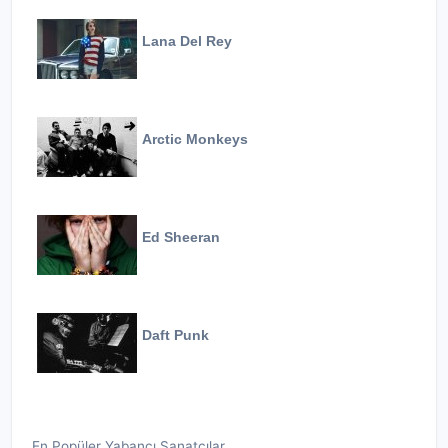
Lana Del Rey
Arctic Monkeys
Ed Sheeran
Daft Punk
En Popüler Yabancı Sanatçılar