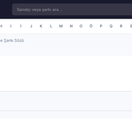
H
I
İ
J
K
L
M
N
O
Ö
P
Q
R
e Şarkı Sözü