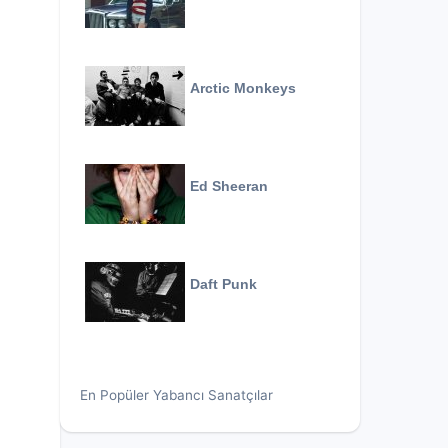
Arctic Monkeys
Ed Sheeran
Daft Punk
En Popüler Yabancı Sanatçılar