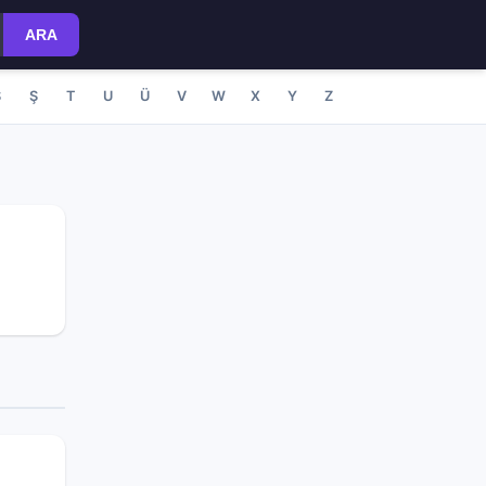
ARA
S
Ş
T
U
Ü
V
W
X
Y
Z