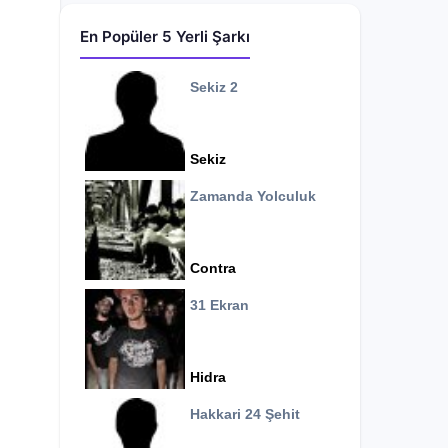
En Popüler 5 Yerli Şarkı
Sekiz 2
Sekiz
Zamanda Yolculuk
Contra
31 Ekran
Hidra
Hakkari 24 Şehit