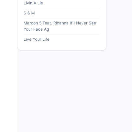
Livin A Lie
S & M
Maroon 5 Feat. Rihanna If I Never See
Your Face Ag
Live Your Life