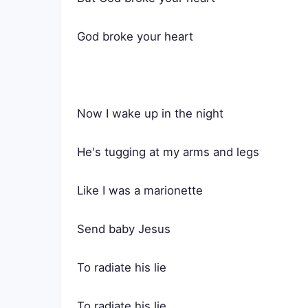
God broke your heart
Now I wake up in the night
He's tugging at my arms and legs
Like I was a marionette
Send baby Jesus
To radiate his lie
To radiate his lie