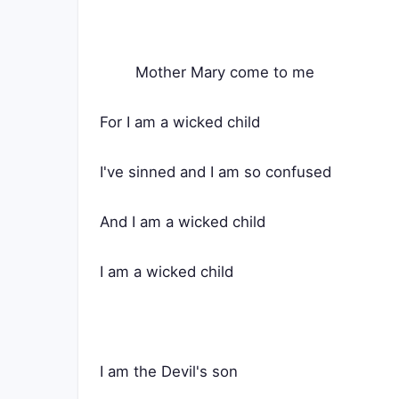
	Mother Mary come to me
For I am a wicked child
I've sinned and I am so confused
And I am a wicked child
I am a wicked child
I am the Devil's son