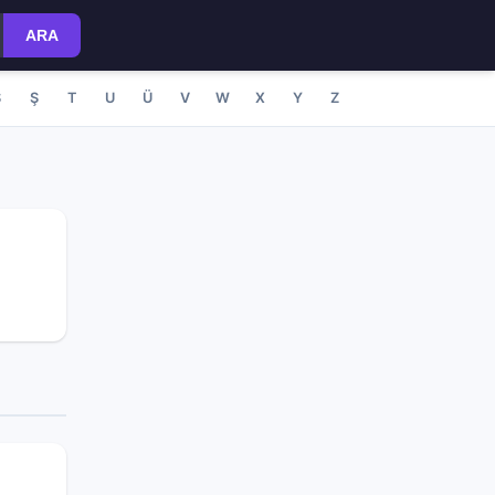
ARA
S
Ş
T
U
Ü
V
W
X
Y
Z