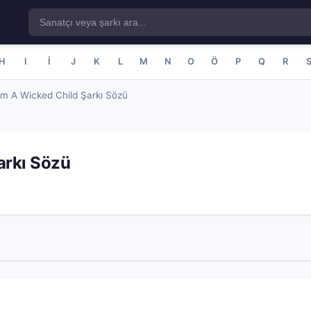
H
I
İ
J
K
L
M
N
O
Ö
P
Q
R
Am A Wicked Child Şarkı Sözü
arkı Sözü