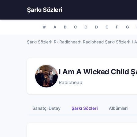
Şarkı Sözleri
#
A
B
C
Ç
D
E
F
G
Şarkı Sözleri
R
Radiohead
Radiohead Şarkı Sözleri
I 
I Am A Wicked Child Ş
Radiohead
Sanatçı Detay
Şarkı Sözleri
Albümleri