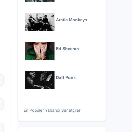
Arctic Monkeys
Ed Sheeran
Daft Punk
En Popüler Yabancı Sanatçılar