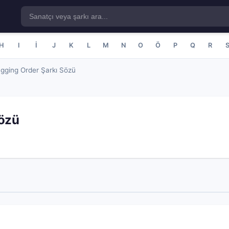
H
I
İ
J
K
L
M
N
O
Ö
P
Q
R
gging Order Şarkı Sözü
Sözü