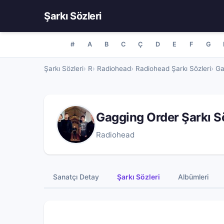
Şarkı Sözleri
#
A
B
C
Ç
D
E
F
G
Şarkı Sözleri
R
Radiohead
Radiohead Şarkı Sözleri
Ga
Gagging Order Şarkı 
Radiohead
Sanatçı Detay
Şarkı Sözleri
Albümleri