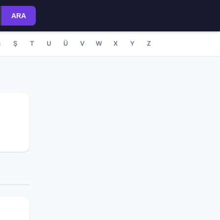
ARA
S
Ş
T
U
Ü
V
W
X
Y
Z