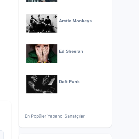
Arctic Monkeys
Ed Sheeran
Daft Punk
En Popüler Yabancı Sanatçılar