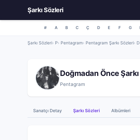
Şarkı Sözleri
#
A
B
C
Ç
D
E
F
G
Şarkı Sözleri
P
Pentagram
Pentagram Şarkı Sözleri
D
Doğmadan Önce Şarkı
Pentagram
Sanatçı Detay
Şarkı Sözleri
Albümleri