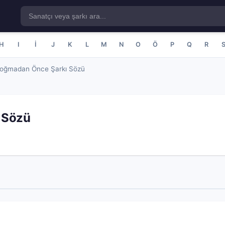
H
I
İ
J
K
L
M
N
O
Ö
P
Q
R
oğmadan Önce Şarkı Sözü
 Sözü