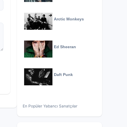
Arctic Monkeys
Ed Sheeran
Daft Punk
En Popüler Yabancı Sanatçılar