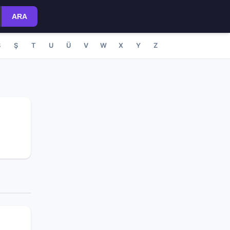
ARA
S
Ş
T
U
Ü
V
W
X
Y
Z