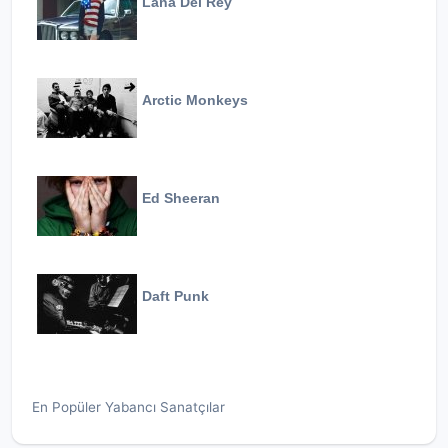
Lana Del Rey
Arctic Monkeys
Ed Sheeran
Daft Punk
En Popüler Yabancı Sanatçılar