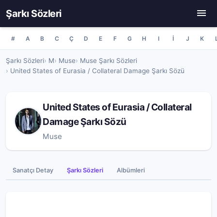
Şarkı Sözleri
#
A
B
C
Ç
D
E
F
G
H
I
İ
J
K
Şarkı Sözleri
M
Muse
Muse Şarkı Sözleri
United States of Eurasia / Collateral Damage Şarkı Sözü
United States of Eurasia / Collateral
Damage Şarkı Sözü
Muse
Sanatçı Detay
Şarkı Sözleri
Albümleri