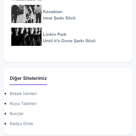
Kasabian
treat
Şarkı Sözü
Linkin Park
Until it's Gone
Şarkı Sözü
Diğer Sitelerimiz
Bebek İsimleri
Rüya Tabirleri
Burçlar
Radyo Dinle