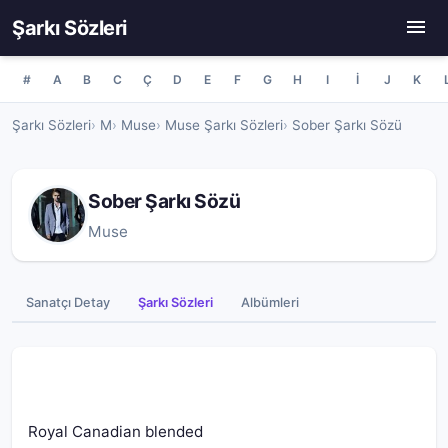
Şarkı Sözleri
#
A
B
C
Ç
D
E
F
G
H
I
İ
J
K
Şarkı Sözleri
M
Muse
Muse Şarkı Sözleri
Sober Şarkı Sözü
Sober Şarkı Sözü
Muse
Sanatçı Detay
Şarkı Sözleri
Albümleri
Royal Canadian blended