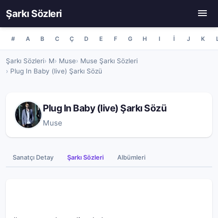
Şarkı Sözleri
#
A
B
C
Ç
D
E
F
G
H
I
İ
J
K
Şarkı Sözleri
M
Muse
Muse Şarkı Sözleri
Plug In Baby (live) Şarkı Sözü
Plug In Baby (live) Şarkı Sözü
Muse
Sanatçı Detay
Şarkı Sözleri
Albümleri