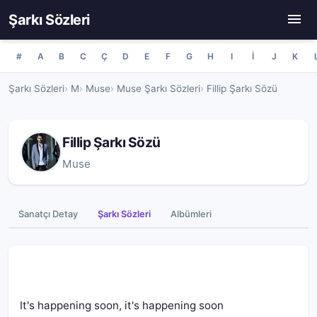
Şarkı Sözleri
#
A
B
C
Ç
D
E
F
G
H
I
İ
J
K
Şarkı Sözleri
M
Muse
Muse Şarkı Sözleri
Fillip Şarkı Sözü
Fillip Şarkı Sözü
Muse
Sanatçı Detay
Şarkı Sözleri
Albümleri
It's happening soon, it's happening soon