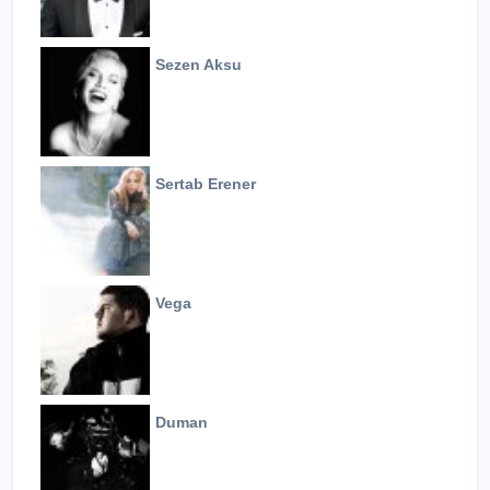
Sezen Aksu
Sertab Erener
Vega
Duman