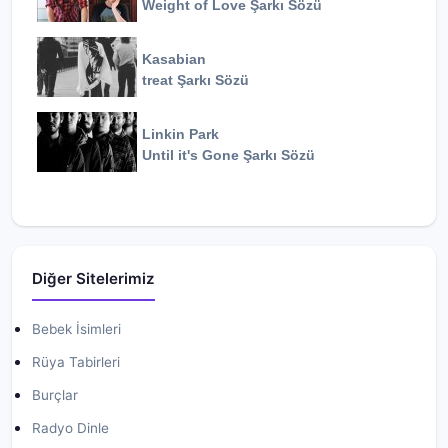
Weight of Love
Şarkı Sözü
Kasabian
treat
Şarkı Sözü
Linkin Park
Until it's Gone
Şarkı Sözü
Diğer Sitelerimiz
Bebek İsimleri
Rüya Tabirleri
Burçlar
Radyo Dinle