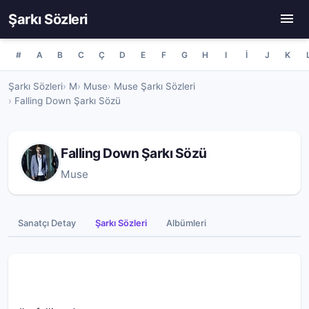
Şarkı Sözleri
#
A
B
C
Ç
D
E
F
G
H
I
İ
J
K
Şarkı Sözleri
M
Muse
Muse Şarkı Sözleri
Falling Down Şarkı Sözü
Falling Down Şarkı Sözü
Muse
Sanatçı Detay
Şarkı Sözleri
Albümleri