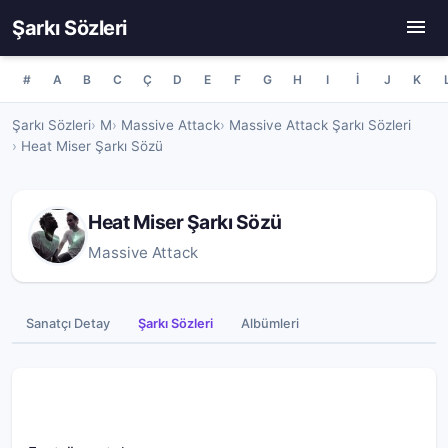
Şarkı Sözleri
#
A
B
C
Ç
D
E
F
G
H
I
İ
J
K
Şarkı Sözleri
M
Massive Attack
Massive Attack Şarkı Sözleri
Heat Miser Şarkı Sözü
Heat Miser Şarkı Sözü
Massive Attack
Sanatçı Detay
Şarkı Sözleri
Albümleri