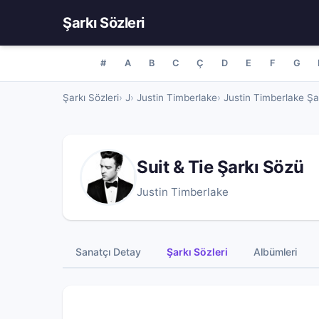
Şarkı Sözleri
#
A
B
C
Ç
D
E
F
G
Şarkı Sözleri
J
Justin Timberlake
Justin Timberlake Şar
Suit & Tie Şarkı Sözü
Justin Timberlake
Sanatçı Detay
Şarkı Sözleri
Albümleri