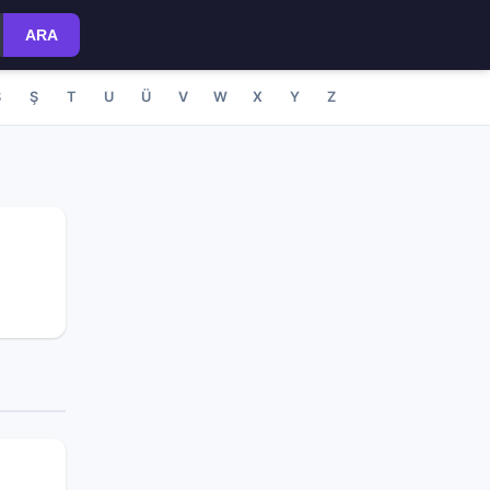
ARA
S
Ş
T
U
Ü
V
W
X
Y
Z