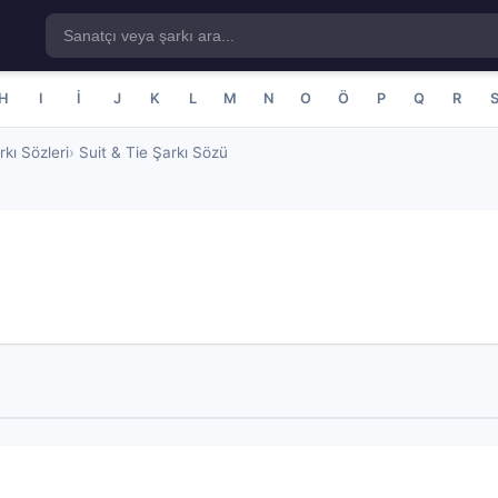
H
I
İ
J
K
L
M
N
O
Ö
P
Q
R
kı Sözleri
Suit & Tie Şarkı Sözü