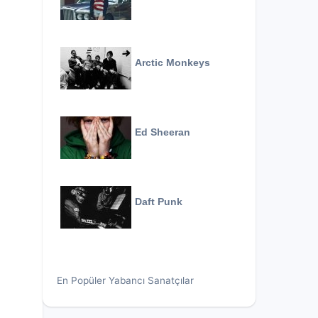
Arctic Monkeys
Ed Sheeran
Daft Punk
En Popüler Yabancı Sanatçılar