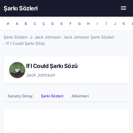
Şarkı Sözleri
#
A
B
C
Ç
D
E
F
G
H
I
İ
J
K
Şarkı Sözleri
J
Jack Johnson
Jack Johnson Şarkı Sözleri
If I Could Şarkı Sözü
If I Could Şarkı Sözü
Jack Johnson
Sanatçı Detay
Şarkı Sözleri
Albümleri