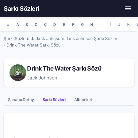
Şarkı Sözleri
#
A
B
C
Ç
D
E
F
G
H
I
İ
J
K
Şarkı Sözleri
J
Jack Johnson
Jack Johnson Şarkı Sözleri
Drink The Water Şarkı Sözü
Drink The Water Şarkı Sözü
Jack Johnson
Sanatçı Detay
Şarkı Sözleri
Albümleri