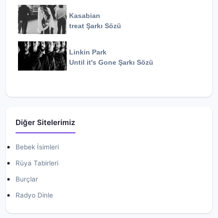
Kasabian
treat
Şarkı Sözü
Linkin Park
Until it's Gone
Şarkı Sözü
Diğer Sitelerimiz
Bebek İsimleri
Rüya Tabirleri
Burçlar
Radyo Dinle