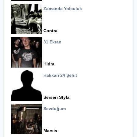
Zamanda Yolculuk
Contra
31 Ekran
Hidra
Hakkari 24 Şehit
Serseri Styla
Sevduğum
Marsis