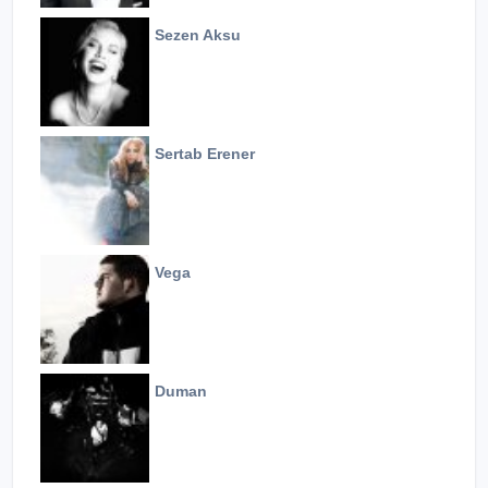
Sezen Aksu
Sertab Erener
Vega
Duman