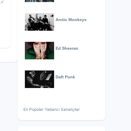
Arctic Monkeys
Ed Sheeran
Daft Punk
En Popüler Yabancı Sanatçılar