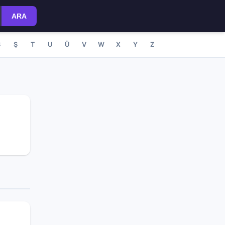
ARA
S
Ş
T
U
Ü
V
W
X
Y
Z