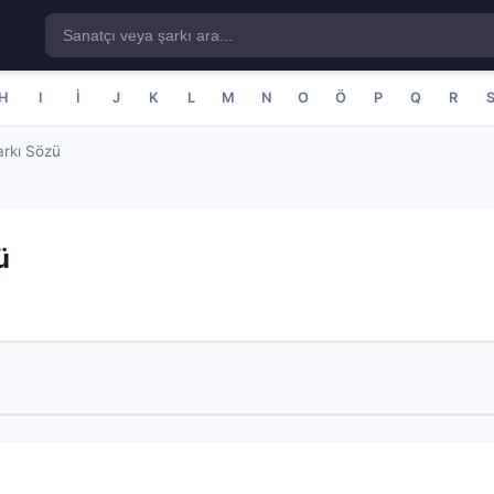
H
I
İ
J
K
L
M
N
O
Ö
P
Q
R
arkı Sözü
ü