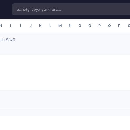
H
I
İ
J
K
L
M
N
O
Ö
P
Q
R
rkı Sözü