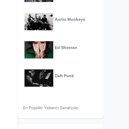
Arctic Monkeys
Ed Sheeran
Daft Punk
En Popüler Yabancı Sanatçılar