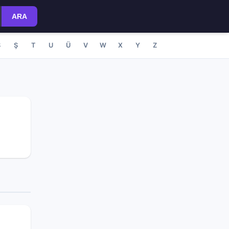
ARA
S
Ş
T
U
Ü
V
W
X
Y
Z