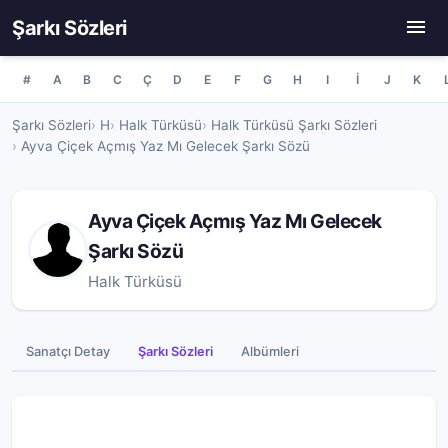
Şarkı Sözleri
#
A
B
C
Ç
D
E
F
G
H
I
İ
J
K
Şarkı Sözleri
H
Halk Türküsü
Halk Türküsü Şarkı Sözleri
Ayva Çiçek Açmış Yaz Mı Gelecek Şarkı Sözü
Ayva Çiçek Açmış Yaz Mı Gelecek
Şarkı Sözü
Halk Türküsü
Sanatçı Detay
Şarkı Sözleri
Albümleri