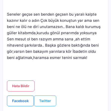
Seneler geçse sen benden geçsen bu yaralı kalpte 
kazınır kalır o adın Çok büyük konuştun yar ama sen 
beni ne ölü ne diri unutamazsın.. Bana kaldı kurumuş 
güller kitabımda,kurudu gönül pınarımda yoksunya 
Sen mesut ol ben razıyım amma sana ,ah ettim 
nihavend şarkılarda.. Başka gözlere baktığında beni 
gör,varsın ben bakayım yarınlara kör İbadetin oldu 
beni ağlatmak,haramsa esmer tenini sarmak!
Hata Bildir
Facebook
Twitter