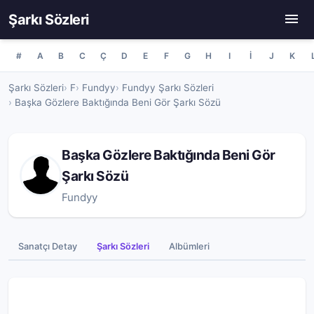
Şarkı Sözleri
#
A
B
C
Ç
D
E
F
G
H
I
İ
J
K
Şarkı Sözleri
F
Fundyy
Fundyy Şarkı Sözleri
Başka Gözlere Baktığında Beni Gör Şarkı Sözü
Başka Gözlere Baktığında Beni Gör
Şarkı Sözü
Fundyy
Sanatçı Detay
Şarkı Sözleri
Albümleri