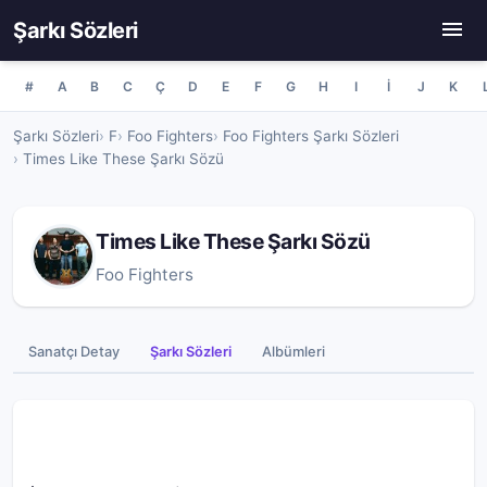
Şarkı Sözleri
#
A
B
C
Ç
D
E
F
G
H
I
İ
J
K
Şarkı Sözleri
F
Foo Fighters
Foo Fighters Şarkı Sözleri
Times Like These Şarkı Sözü
Times Like These Şarkı Sözü
Foo Fighters
Sanatçı Detay
Şarkı Sözleri
Albümleri