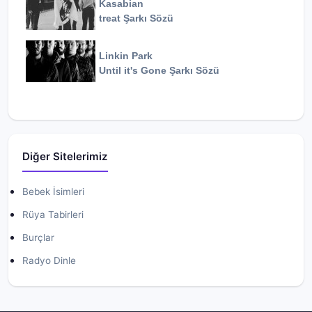
Kasabian
treat
Şarkı Sözü
Linkin Park
Until it's Gone
Şarkı Sözü
Diğer Sitelerimiz
Bebek İsimleri
Rüya Tabirleri
Burçlar
Radyo Dinle