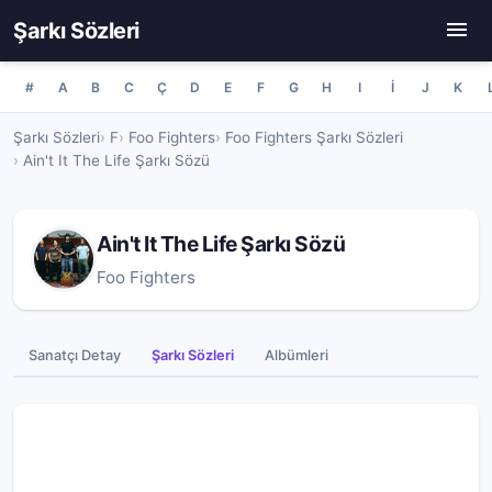
Şarkı Sözleri
#
A
B
C
Ç
D
E
F
G
H
I
İ
J
K
Şarkı Sözleri
F
Foo Fighters
Foo Fighters Şarkı Sözleri
Ain't It The Life Şarkı Sözü
Ain't It The Life Şarkı Sözü
Foo Fighters
Sanatçı Detay
Şarkı Sözleri
Albümleri