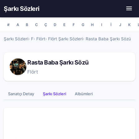
Şarkı Sözleri
#
A
B
C
Ç
D
E
F
G
H
I
İ
J
K
Şarkı Sözleri
F
Flört
Flört Şarkı Sözleri
Rasta Baba Şarkı Sözü
Rasta Baba Şarkı Sözü
Flört
Sanatçı Detay
Şarkı Sözleri
Albümleri