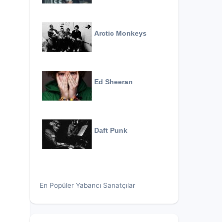
Arctic Monkeys
Ed Sheeran
Daft Punk
En Popüler Yabancı Sanatçılar