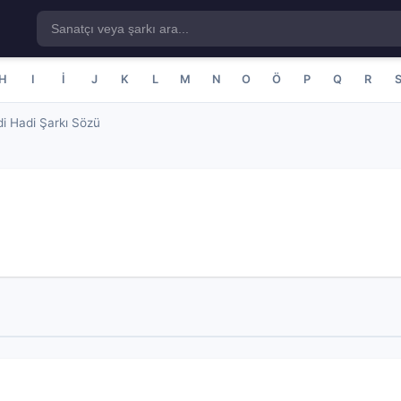
H
I
İ
J
K
L
M
N
O
Ö
P
Q
R
i Hadi Şarkı Sözü