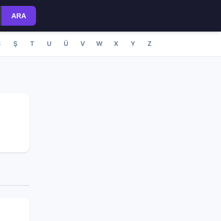
ARA
S
Ş
T
U
Ü
V
W
X
Y
Z