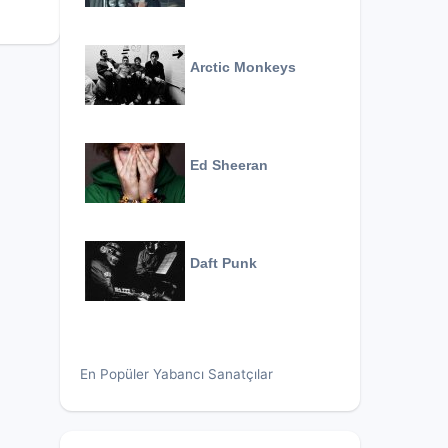
Arctic Monkeys
Ed Sheeran
Daft Punk
En Popüler Yabancı Sanatçılar