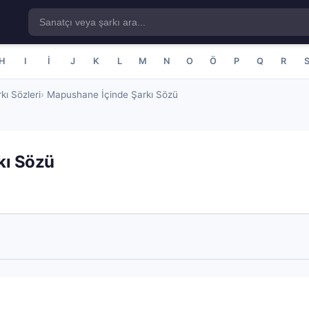
H
I
İ
J
K
L
M
N
O
Ö
P
Q
R
kı Sözleri
Mapushane İçinde Şarkı Sözü
kı Sözü