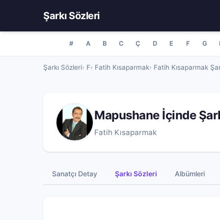
Şarkı Sözleri
#
A
B
C
Ç
D
E
F
G
Şarkı Sözleri
F
Fatih Kısaparmak
Fatih Kısaparmak Şar
Mapushane İçinde Şar
Fatih Kısaparmak
Sanatçı Detay
Şarkı Sözleri
Albümleri