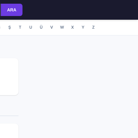
ARA
S
Ş
T
U
Ü
V
W
X
Y
Z