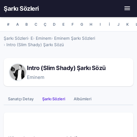
Şarkı Sözleri
#
A
B
C
Ç
D
E
F
G
H
I
İ
J
K
Şarkı Sözleri
E
Eminem
Eminem Şarkı Sözleri
Intro (Slim Shady) Şarkı Sözü
Intro (Slim Shady) Şarkı Sözü
Eminem
Sanatçı Detay
Şarkı Sözleri
Albümleri