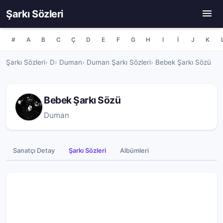
Şarkı Sözleri
#
A
B
C
Ç
D
E
F
G
H
I
İ
J
K
Şarkı Sözleri
D
Duman
Duman Şarkı Sözleri
Bebek Şarkı Sözü
Bebek Şarkı Sözü
Duman
Sanatçı Detay
Şarkı Sözleri
Albümleri