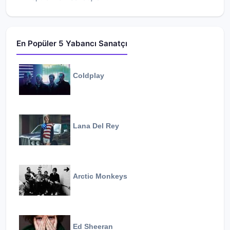
En Popüler 5 Yabancı Sanatçı
Coldplay
Lana Del Rey
Arctic Monkeys
Ed Sheeran