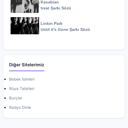
Kasabian
treat
Şarkı Sözü
Linkin Park
Until it's Gone
Şarkı Sözü
Diğer Sitelerimiz
Bebek İsimleri
Rüya Tabirleri
Burçlar
Radyo Dinle