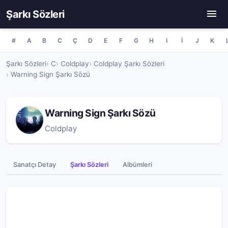
Şarkı Sözleri
#
A
B
C
Ç
D
E
F
G
H
I
İ
J
K
Şarkı Sözleri
C
Coldplay
Coldplay Şarkı Sözleri
Warning Sign Şarkı Sözü
Warning Sign Şarkı Sözü
Coldplay
Sanatçı Detay
Şarkı Sözleri
Albümleri