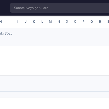
H
I
İ
J
K
L
M
N
O
Ö
P
Q
R
rkı Sözü