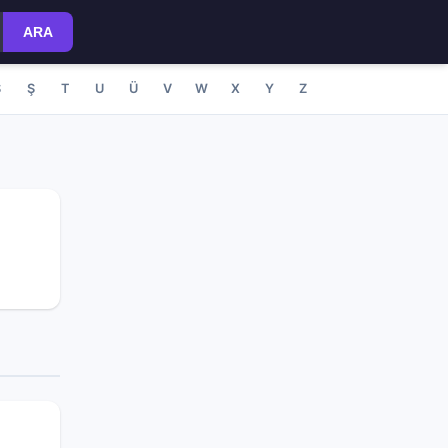
ARA
S
Ş
T
U
Ü
V
W
X
Y
Z