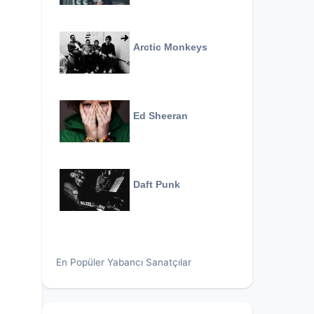
Arctic Monkeys
Ed Sheeran
Daft Punk
En Popüler Yabancı Sanatçılar