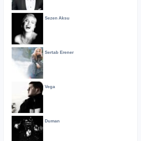
Sezen Aksu
Sertab Erener
Vega
Duman