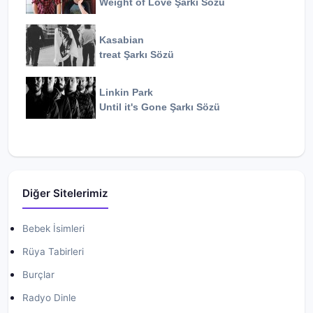
Weight of Love
Şarkı Sözü
Kasabian
treat
Şarkı Sözü
Linkin Park
Until it's Gone
Şarkı Sözü
Diğer Sitelerimiz
Bebek İsimleri
Rüya Tabirleri
Burçlar
Radyo Dinle