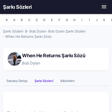
Şarkı Sözleri
#
A
B
C
Ç
D
E
F
G
H
I
İ
J
K
Şarkı Sözleri
B
Bob Dylan
Bob Dylan Şarkı Sözleri
When He Returns Şarkı Sözü
When He Returns Şarkı Sözü
Bob Dylan
Sanatçı Detay
Şarkı Sözleri
Albümleri