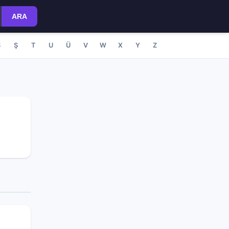
ARA
S
Ş
T
U
Ü
V
W
X
Y
Z