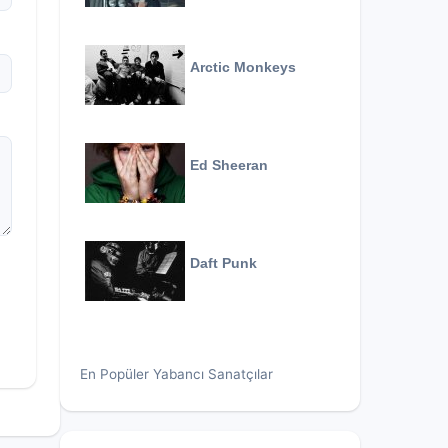
Arctic Monkeys
Ed Sheeran
Daft Punk
En Popüler Yabancı Sanatçılar