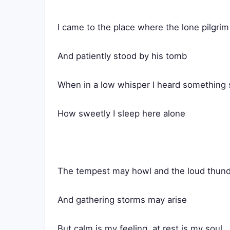
I came to the place where the lone pilgrim
And patiently stood by his tomb
When in a low whisper I heard something 
How sweetly I sleep here alone
The tempest may howl and the loud thund
And gathering storms may arise
But calm is my feeling, at rest is my soul