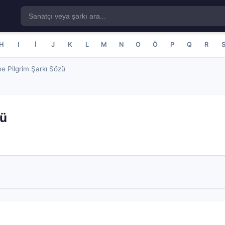
H
I
İ
J
K
L
M
N
O
Ö
P
Q
R
e Pilgrim Şarkı Sözü
zü