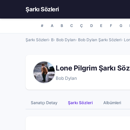
Şarkı Sözleri
#
A
B
C
Ç
D
E
F
G
Şarkı Sözleri
B
Bob Dylan
Bob Dylan Şarkı Sözleri
Lon
Lone Pilgrim Şarkı Sö
Bob Dylan
Sanatçı Detay
Şarkı Sözleri
Albümleri