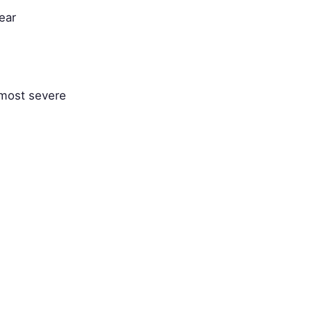
ear
 most severe