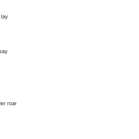
 lay
say
er roar