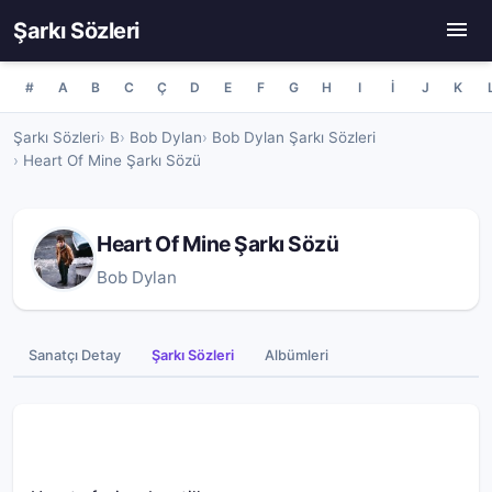
Şarkı Sözleri
#
A
B
C
Ç
D
E
F
G
H
I
İ
J
K
Şarkı Sözleri
B
Bob Dylan
Bob Dylan Şarkı Sözleri
Heart Of Mine Şarkı Sözü
Heart Of Mine Şarkı Sözü
Bob Dylan
Sanatçı Detay
Şarkı Sözleri
Albümleri