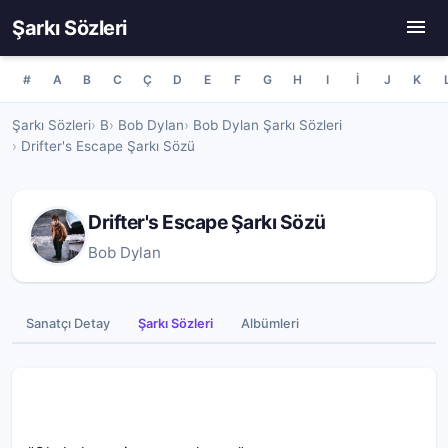
Şarkı Sözleri
#
A
B
C
Ç
D
E
F
G
H
I
İ
J
K
Şarkı Sözleri
B
Bob Dylan
Bob Dylan Şarkı Sözleri
Drifter's Escape Şarkı Sözü
Drifter's Escape Şarkı Sözü
Bob Dylan
Sanatçı Detay
Şarkı Sözleri
Albümleri