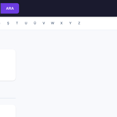
ARA
S
Ş
T
U
Ü
V
W
X
Y
Z