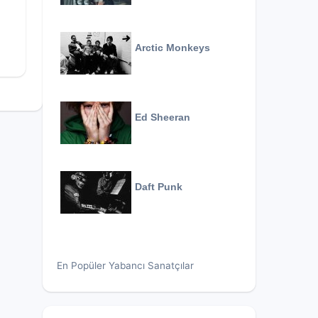
Arctic Monkeys
Ed Sheeran
Daft Punk
En Popüler Yabancı Sanatçılar