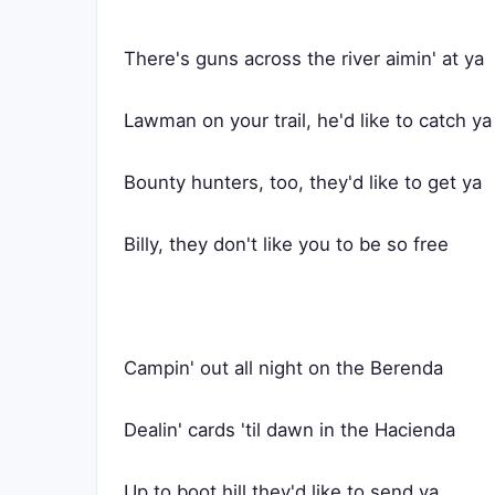
There's guns across the river aimin' at ya
Lawman on your trail, he'd like to catch ya
Bounty hunters, too, they'd like to get ya
Billy, they don't like you to be so free
Campin' out all night on the Berenda
Dealin' cards 'til dawn in the Hacienda
Up to boot hill they'd like to send ya