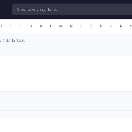
H
I
İ
J
K
L
M
N
O
Ö
P
Q
R
ly 1 Şarkı Sözü