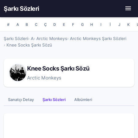
Şarkı Sözleri
#
A
B
C
Ç
D
E
F
G
H
I
İ
J
K
Şarkı Sözleri
A
Arctic Monkeys
Arctic Monkeys Şarkı Sözleri
Knee Socks Şarkı Sözü
Knee Socks Şarkı Sözü
Arctic Monkeys
Sanatçı Detay
Şarkı Sözleri
Albümleri