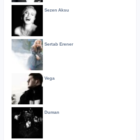
Sezen Aksu
Sertab Erener
Vega
Duman