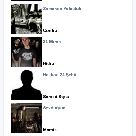
Zamanda Yolculuk
Contra
31 Ekran
Hidra
Hakkari 24 Şehit
Serseri Styla
Sevduğum
Marsis