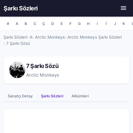
Şarkı Sözleri
#
A
B
C
Ç
D
E
F
G
H
I
İ
J
K
Şarkı Sözleri
A
Arctic Monkeys
Arctic Monkeys Şarkı Sözleri
7 Şarkı Sözü
7 Şarkı Sözü
Arctic Monkeys
Sanatçı Detay
Şarkı Sözleri
Albümleri