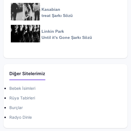
Kasabian
treat
Şarkı Sözü
Linkin Park
Until it's Gone
Şarkı Sözü
Diğer Sitelerimiz
Bebek İsimleri
Rüya Tabirleri
Burçlar
Radyo Dinle