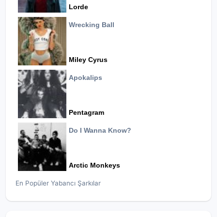
Lorde
Wrecking Ball
Miley Cyrus
Apokalips
Pentagram
Do I Wanna Know?
Arctic Monkeys
En Popüler Yabancı Şarkılar