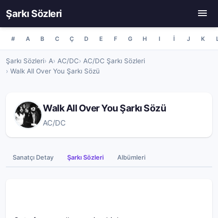
Şarkı Sözleri
#
A
B
C
Ç
D
E
F
G
H
I
İ
J
K
Şarkı Sözleri
A
AC/DC
AC/DC Şarkı Sözleri
Walk All Over You Şarkı Sözü
Walk All Over You Şarkı Sözü
AC/DC
Sanatçı Detay
Şarkı Sözleri
Albümleri