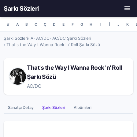
Şarkı Sözleri
#
A
B
C
Ç
D
E
F
G
H
I
İ
J
K
Şarkı Sözleri
A
AC/DC
AC/DC Şarkı Sözleri
That's the Way I Wanna Rock 'n' Roll Şarkı Sözü
That's the Way I Wanna Rock 'n' Roll
Şarkı Sözü
AC/DC
Sanatçı Detay
Şarkı Sözleri
Albümleri