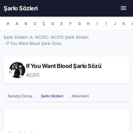
Şarkı Sözleri
#
A
B
C
Ç
D
E
F
G
H
I
İ
J
K
Şarkı Sözleri
A
AC/DC
AC/DC Şarkı Sözleri
If You Want Blood Şarkı Sözü
If You Want Blood Şarkı Sözü
AC/DC
Sanatçı Detay
Şarkı Sözleri
Albümleri