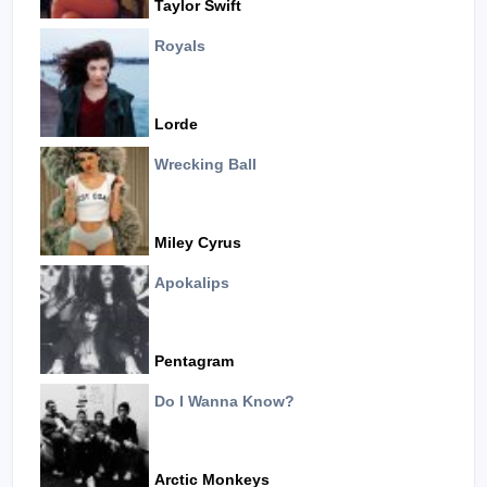
Taylor Swift
Royals
Lorde
Wrecking Ball
Miley Cyrus
Apokalips
Pentagram
Do I Wanna Know?
Arctic Monkeys