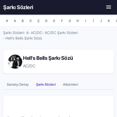
Şarkı Sözleri
#
A
B
C
Ç
D
E
F
G
H
I
İ
J
K
Şarkı Sözleri
A
AC/DC
AC/DC Şarkı Sözleri
Hell's Bells Şarkı Sözü
Hell's Bells Şarkı Sözü
AC/DC
Sanatçı Detay
Şarkı Sözleri
Albümleri