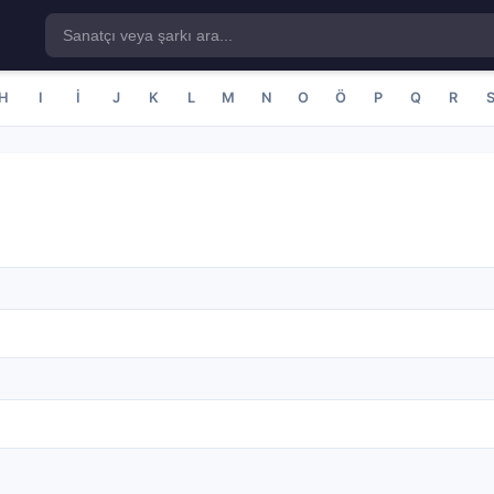
H
I
İ
J
K
L
M
N
O
Ö
P
Q
R