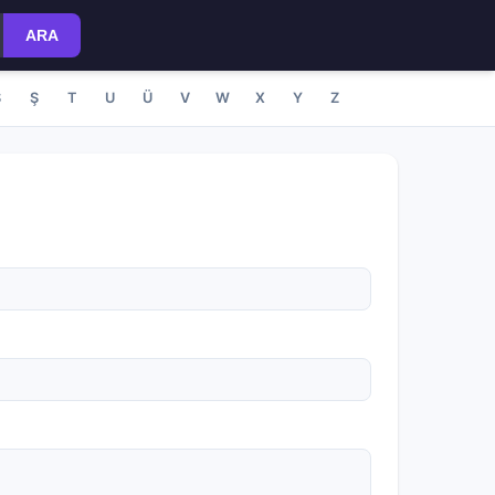
ARA
S
Ş
T
U
Ü
V
W
X
Y
Z