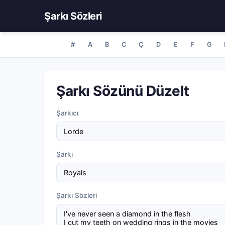
Şarkı Sözleri
#
A
B
C
Ç
D
E
F
G
Şarkı Sözünü Düzelt
Şarkıcı
Şarkı
Şarkı Sözleri